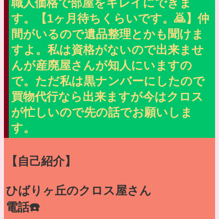
職人価格で部屋をキレイにできま
す。【1ヶ月待ちくらいです。🙇】仲
間がいるので遺品整理とかも聞けま
すよ。私は資格がないので出来ませ
んが産廃屋さんが知人にいますの
で。ただ私は黒ナンバーにしたので
買物代行なら出来ますが今はクロス
が忙しいので先の話でお願いしま
す。
【自己紹介】
ひばりヶ丘のクロス屋さん
電話☎️