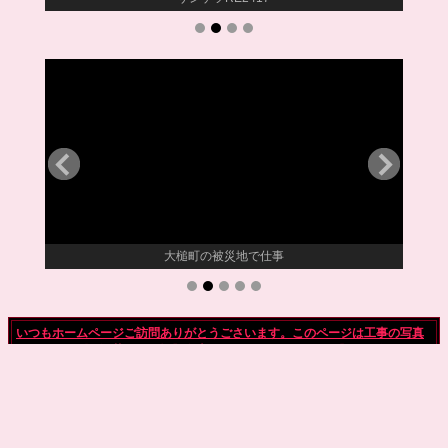
災地より
大槌町の被災地で仕事
いつもホームページご訪問ありがとうごさいます。このページは工事の写真
のみです。《お洒落ですよ》〚右上のハンバーガーアイコン〛が目次です。
《pcは左側にメニューが出ます》、
プロでも知らない
《下地のド簡単な見つけ方》《エアコン廻りの貼り方》《壁紙の貼り方。糊
の塗り方》《パテのかけ方》《補修》