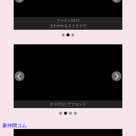
ファイン1572
さわやかなストライプ
知人の
さりげないアクセント
家仲間コム